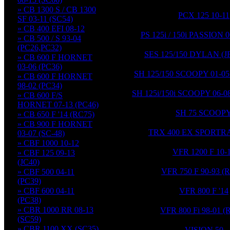
» CB 1300 S / CB 1300
PCX 125 10-11
SF 03-11 (SC54)
» CB 400 EFI 08-12
PS 125i / 150i PASSION 0
» CB 500 / S 93-04
(PC26,PC32)
SES 125/150 DYLAN (J
» CB 600 F HORNET
03-06 (PC36)
SH 125/150 SCOOPY 01-05 
» CB 600 F HORNET
98-02 (PC34)
SH 125i/150i SCOOPY 06-08
» CB 600 F/S
HORNET 07-13 (PC46)
SH 75 SCOOP
» CB 650 F '14 (RC75)
» CB 900 F HORNET
TRX 400 EX SPORTRA
03-07 (SC-48)
» CBF 1000 10-12
VFR 1200 F 10-
» CBF 125 09-13
(JC40)
VFR 750 F 90-93 (
» CBF 500 04-11
(PC39)
» CBF 600 04-11
VFR 800 F '14
(PC38)
» CBR 1000 RR 08-13
VFR 800 Fi 98-01 (
(SC59)
» CBR 1100 XX (SC35)
VISION 50