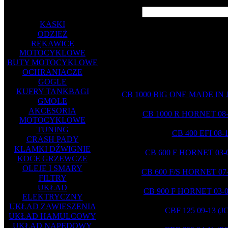
Kategorie
Szukaj
KASKI
ODZIEŻ
Honda
RĘKAWICE
MOTOCYKLOWE
HONDA UKŁAD WYDECHOWY
BUTY MOTOCYKLOWE
OCHRANIACZE
Podkategorie
GOGLE
KUFRY TANKBAGI
CB 1000 BIG ONE MADE IN 
GMOLE
AKCESORIA
CB 1000 R HORNET 08-
MOTOCYKLOWE
TUNING
CB 400 EFI 08-
CRASH PADY
KLAMKI DŹWIGNIE
CB 600 F HORNET 03-0
KOCE GRZEWCZE
OLEJE I SMARY
CB 600 F/S HORNET 07-
FILTRY
UKŁAD
CB 900 F HORNET 03-0
ELEKTRYCZNY
UKŁAD ZAWIESZENIA
CBF 125 09-13 (J
UKŁAD HAMULCOWY
UKŁAD NAPĘDOWY