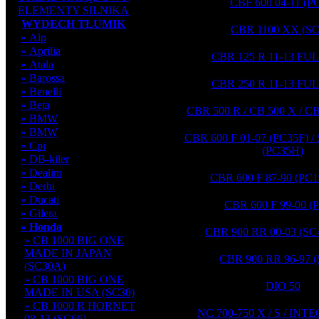
CBF 600 04-11 (P
ELEMENTY SILNIKA
WYDECH TŁUMIK
CBR 1100 XX (SC
» Alp
» Aprilia
CBR 125 R 11-13 FU
» Atala
» Barossa
CBR 250 R 11-13 FU
» Benelli
» Beta
CBR 500 R / CB 500 X / CB
» BMW
» BMW
CBR 600 F 01-07 (PC35F) /
» Cpi
(PC35H)
» DB-kiler
» Dealim
CBR 600 F 87-90 (PC1
» Derbi
» Ducati
CBR 600 F 99-00 (
» Gilera
» Honda
CBR 900 RR 00-03 (SC
» CB 1000 BIG ONE
MADE IN JAPAN
CBR 900 RR 96-97 (
(SC30A)
» CB 1000 BIG ONE
DIO 50
MADE IN USA (SC30)
» CB 1000 R HORNET
NC 700-750 X / S / INT
08-13 (SC66)