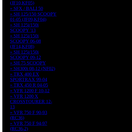
(JF10,KF05)
» SFX / BALI 50
» SH 125/150 SCOOPY
01-05 (JF09,KF04)
» SH 125i/150i
SCOOPY '13
» SH 125i/150i
SCOOPY 06-08
(JF14,KF08)
» SH 125i/150i
SCOOPY 09-12
» SH 75 SCOOPY
» SH300i 08-12 (NF02)
» TRX 400 EX
SPORTRAX 99-04
» TRX 450 R 04-05
» VFR 1200 F 10-12
» VFR 1200 X
CROSSTOURER 12-
13
» VFR 750 F 90-93
(RC36)
» VFR 750 F 94-97
(RC36-2)