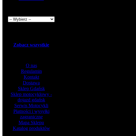
Producenci
Promocje
Zobacz wszystkie
Informacje
O nas
Regulamin
Kontakt
Dostawa
Sklep Gdańsk
Sklep motocyklowy -
dojazd gdańsk
Serwis Motocykli
Płatności i wysyłki
zagraniczne
Mapa Sklepu
Katalog produktów