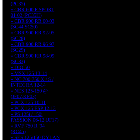
(PC35)
» CBR 600 F SPORT
01-02 (PC35H)
» CBR 900 RR 00-03
(SC44,SC50)
» CBR 900 RR 92-95
(SC28)
» CBR 900 RR 96-97
(SC29)
» CBR 900 RR 98-99
(SC33)
» DIO 50
» MSX 125 13-14
» NC 700-750 X / S /
INTEGRA 12-14
» NES 125-150 @
(JF07,KF03)
» PCX 125 10-11
» PCX 125 ESP 12-13
» PS 125i / 150i
PASSION 06-12 (JF17)
» RVF 750 R '94
(RC45)
» SES 125/150 DYLAN