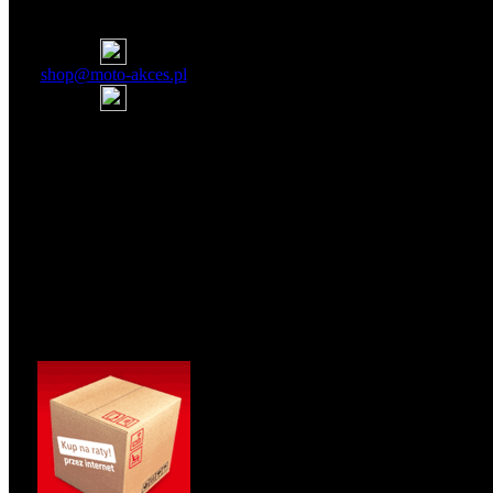
Kontakt
shop@moto-akces.pl
600 309 986
Godziny działania sklepu
pn-pt 10-18 w sezonie
dłużej ; sobota 10-14
Kto jest online
Obecnie w sklepie jest
23 Gości
online.
Zakupy na raty