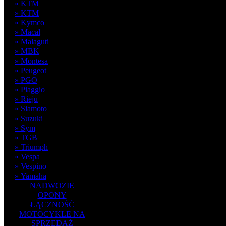
» KTM
» KTM
» Kymco
» Macal
» Malaguti
» MBK
» Montesa
» Peugeot
» PGO
» Piaggio
» Rieju
» Siamoto
» Suzuki
» Sym
» TGB
» Triumph
» Vespa
» Vespino
» Yamaha
NADWOZIE
OPONY
ŁĄCZNOŚĆ
MOTOCYKLE NA
SPRZEDAŻ