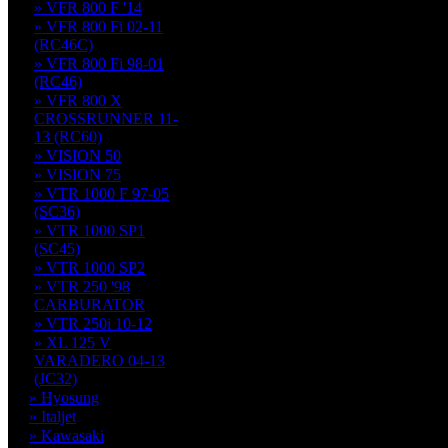
» VFR 800 F '14
» VFR 800 Fi 02-11
(RC46C)
» VFR 800 Fi 98-01
(RC46)
» VFR 800 X
CROSSRUNNER 11-
13 (RC60)
» VISION 50
» VISION 75
» VTR 1000 F 97-05
(SC36)
» VTR 1000 SP1
(SC45)
» VTR 1000 SP2
» VTR 250 '98
CARBURATOR
» VTR 250i 10-12
» XL 125 V
VARADERO 04-13
(JC32)
» Hyosung
» Italjet
» Kawasaki